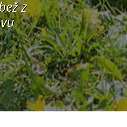
bež z
ovu