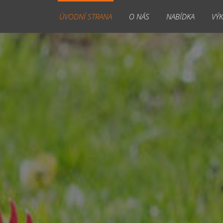
ÚVODNÍ STRANA
O NÁS
NABÍDKA
VÝK