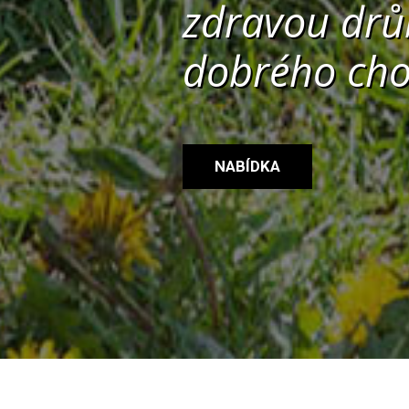
zdravou drů
dobrého ch
NABÍDKA
KDO JSME